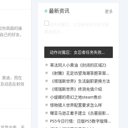
最新资讯
更多
过你高超的操
自己的好友，
动作对魔忍：女忍者任务失败可是要被送去...
蒂法同人小黄油《封闭的区域Z》
《射雕》无定坊望海潮答题答案一览
，奥迪，而在
《塔瑞斯世界》生活副职更换方法
以及动态反射效
《塔瑞斯世界》终测充值介绍
小缇娜的奇幻之地steam售价
怪物猎人世界配置要求怎么样
曝亚马逊正着手建立《古墓丽影》宇宙 包含影视和游戏
PS5今日行情：日版PS5数字版降价322元后暂无变动
置非常全面，不