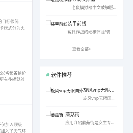
老鼠模拟器中文破解版是一款以老鼠为主角的休闲模拟游戏，游戏中，玩家需要扮演一只在野外生存的老鼠，每天寻找食物、建造属于自己的洞穴，还要避开天敌、人类等。游戏模拟体验非常逼真，玩法非常丰富，整个操作比较简单，难度不大，玩法很有趣，快来下载体验吧。……
的目标很简
装甲前线
卡模式分为火
载具作战的硬核体验!装甲前线修改版带给你最具硬核的载具战斗盛宴，驾驶着古今中外的多种类型战场，驰骋于战场，配合队友利用地形，与对手来一场火炮对拼的畅爽体验，诸多战车类型任你挑选，满足军事爱好者的中级需求...……
查看全部>
玩家驾驶各辆价
软件推荐
更有多辆驾驶
旋风vnp无限国外
旋风vnp无限国外，旋风永久免费版采用专业的技术来加速网络连接速度，从而提高用户的上网体验，还可对网络流量进行优化，减少网络流量的使用，节省用户的流量费用，并且可保护用户的网络连接安全，屏蔽可疑网站和恶意软件，让用户的上网体验更加安全可靠。……
蘑菇街
应用介绍蘑菇街是女生专属的一站式消费平台。蘑菇街有上万个精通购物和穿搭的时尚达人，每天在直播间里推荐当季值得买的时尚单品、限时折扣的品牌商品以及源自工厂的性价比好……
不仅加入顶级
道加入了天气环