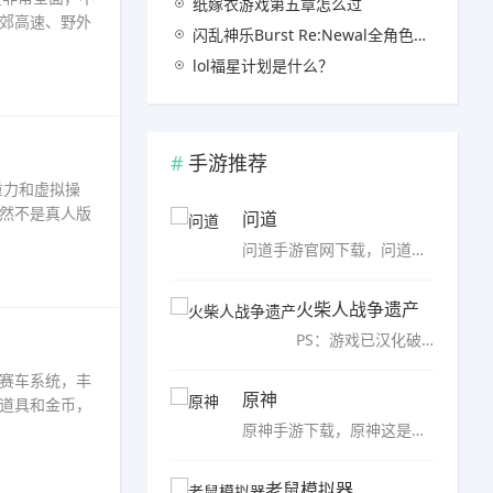
纸嫁衣游戏第五章怎么过
郊高速、野外
闪乱神乐Burst Re:Newal全角色介绍
lol福星计划是什么？
手游推荐
重力和虚拟操
然不是真人版
问道
问道手游官网下载，问道是基于同名端游戏的角色扮演手游。最终游戏的R&D团队致力于创造它并保留最终游戏的精髓。金木水、火、土五行再团圆，道教五行延续至今，与3亿玩家一起梦回青春。……
火柴人战争遗产
PS：游戏已汉化破解，无限钻石、无限人数、无限金币、无限士兵带你探索未知的神秘世界，火柴人战争遗产无限士兵版是一款格斗无比刺激的战斗游戏，和火柴人一起闯关和冒险，获取各种各样的武器帮助你赢得比赛的胜利，...……
赛车系统，丰
原神
道具和金币，
原神手游下载，原神这是一款具有治疗系统风格的冒险手机游戏。在游戏中，玩家置身于一个充满未知与神奇的大陆上，跟随一群新认识的、秦、等主角，在这个世界上探索、冒险。游戏以日式风格和冒险推进剧情。……
老鼠模拟器