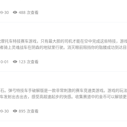
09-30
488 次查看
款摩托车特技赛车游戏，只有最大胆的司机才能在空中完成这些特技，游
者骑上灵魂战车在阴森的地狱里行驶。消灭眼前阻挡你的骷髅成功到达目
10-01
123 次查看
钻石。弹弓特技车手破解版是一款非常刺激的赛车竞速类游戏。游戏的玩
车发射出去出去，感受高超速起步的快感。收集赛道中的金币可以解锁更
09-30
895 次查看