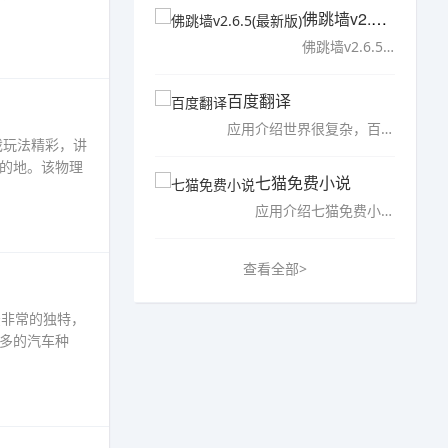
佛跳墙v2.6.5(最新版)
佛跳墙v2.6.5(最新版)，佛跳墙pvn拥有全新界面全新操作，破解版也是带来真正的会员通道免费使用，让你的网络直线加速、更加安全稳定！支持多个平台免费使用，支持更多国外游戏的加速，喜欢的朋友们千万不要错过！……
百度翻译
应用介绍世界很复杂，百度更懂你 百度翻译于2015年率先在世界上发布了互联网NMT（神经网络机器翻译）系统，引领机器翻译进入神经网络翻译时代，和传统的机器翻译相比，能够根据上下文……
戏玩法精彩，讲
的地。该物理
七猫免费小说
应用介绍七猫免费小说全，免费看书一百年！ 精品小说免费看，现金奖励赚不停！ 【热门好书、影视原著免费看】 《我有一剑》：《一剑独尊》作者青鸾峰上最新力作免费上架！我有一剑，出鞘……
查看全部>
法非常的独特，
多的汽车种