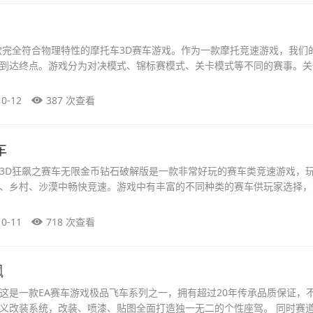
款完全符合物理特性的摩托车3D赛车游戏。作为一款摩托竞速游戏，我们
到达终点。游戏分为对决模式、锦标赛模式、关卡模式等不同的赛事。关
10-12
387 次查看
车
3D狂飙之赛车无限金币钻石破解版是一款非常好玩的赛车类竞速游戏，
、乡村、沙漠中畅快竞速。游戏中有丰富的不同种类的赛车供玩家选择，
10-11
718 次查看
飙
这是一款EA赛车游戏极品飞车系列之一，拥有超过20年传承品质保证，
义改装系统，改装、喷漆、贴图全面打造独一无二的个性座驾。 同时赛