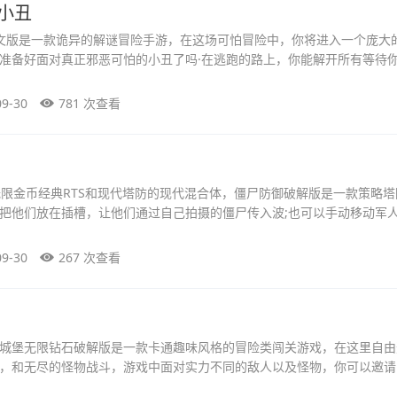
小丑
文版是一款诡异的解谜冒险手游，在这场可怕冒险中，你将进入一个庞大
准备好面对真正邪恶可怕的小丑了吗·在逃跑的路上，你能解开所有等待你
09-30
781 次查看
无限金币经典RTS和现代塔防的现代混合体，僵尸防御破解版是一款策略
把他们放在插槽，让他们通过自己拍摄的僵尸传入波;也可以手动移动军
09-30
267 次查看
城堡无限钻石破解版是一款卡通趣味风格的冒险类闯关游戏，在这里自由
，和无尽的怪物战斗，游戏中面对实力不同的敌人以及怪物，你可以邀请