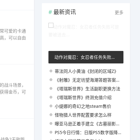
最新资讯
更多
常可爱的卡通
高，可以自由
动作对魔忍：女忍者任务失败可是要被送去...
蒂法同人小黄油《封闭的区域Z》
《射雕》无定坊望海潮答题答案一览
的战斗场景，
《塔瑞斯世界》生活副职更换方法
获得金币，可
《塔瑞斯世界》终测充值介绍
小缇娜的奇幻之地steam售价
怪物猎人世界配置要求怎么样
曝亚马逊正着手建立《古墓丽影》宇宙 包含影视和游戏
PS5今日行情：日版PS5数字版降价322元后暂无变动
战争2无敌版