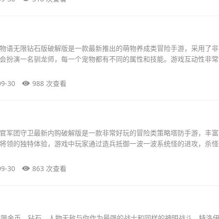
物语无限钻石版破解版是一款最新推出的萌物养成类冒险手游，采用了非
会扮演一名驯龙师，每一个宠物都有不同的属性和技能。游戏互动性非常
09-30
988 次查看
官军团守卫最新内购破解版是一款非常好玩的冒险类策略塔防手游，丰富
将领的独特体验，游戏中玩家通过造兵抵御一波一波系统怪的进攻，杀怪
09-30
863 次查看
无限金币、钻石，人物无敌与你作为最强的战士和同样的神明战斗，特洛伊