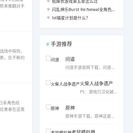
纸嫁衣游戏第五章怎么过
势来推翻对手
闪乱神乐Burst Re:Newal全角色介绍
lol福星计划是什么？
手游推荐
战场中探险，
景，在不断的
问道
问道手游官网下载，问道是基于同名端游戏的角色扮演手游。最终游戏的R&D团队致力于创造它并保留最终游戏的精髓。金木水、火、土五行再团圆，道教五行延续至今，与3亿玩家一起梦回青春。……
火柴人战争遗产
PS：游戏已汉化破解，无限钻石、无限人数、无限金币、无限士兵带你探索未知的神秘世界，火柴人战争遗产无限士兵版是一款格斗无比刺激的战斗游戏，和火柴人一起闯关和冒险，获取各种各样的武器帮助你赢得比赛的胜利，...……
日系角色绘
原神
位勇者在这里
原神手游下载，原神这是一款具有治疗系统风格的冒险手机游戏。在游戏中，玩家置身于一个充满未知与神奇的大陆上，跟随一群新认识的、秦、等主角，在这个世界上探索、冒险。游戏以日式风格和冒险推进剧情。……
老鼠模拟器