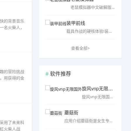
老鼠模拟器中文破解版是一款以老鼠为主角的休闲模拟游戏，游戏中，玩家需要扮演一只在野外生存的老鼠，每天寻找食物、建造属于自己的洞穴，还要避开天敌、人类等。游戏模拟体验非常逼真，玩法非常丰富，整个操作比较简单，难度不大，玩法很有趣，快来下载体验吧。……
快的背景音乐
装甲前线
一名火柴人，
载具作战的硬核体验!装甲前线修改版带给你最具硬核的载具战斗盛宴，驾驶着古今中外的多种类型战场，驰骋于战场，配合队友利用地形，与对手来一场火炮对拼的畅爽体验，诸多战车类型任你挑选，满足军事爱好者的中级需求...……
查看全部>
趣的冒险挑战
软件推荐
，用获得的金
旋风vnp无限国外
旋风vnp无限国外，旋风永久免费版采用专业的技术来加速网络连接速度，从而提高用户的上网体验，还可对网络流量进行优化，减少网络流量的使用，节省用户的流量费用，并且可保护用户的网络连接安全，屏蔽可疑网站和恶意软件，让用户的上网体验更加安全可靠。……
蘑菇街
应用介绍蘑菇街是女生专属的一站式消费平台。蘑菇街有上万个精通购物和穿搭的时尚达人，每天在直播间里推荐当季值得买的时尚单品、限时折扣的品牌商品以及源自工厂的性价比好……
采用了未来科
虹火柴人战