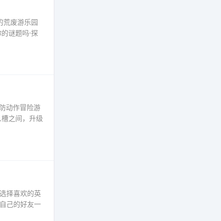
的荒废游乐园
的谜题吗·探
塔防动作冒险游
人槽之间，升级
选择喜欢的英
自己的好友一