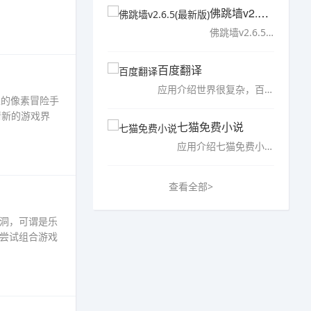
佛跳墙v2.6.5(最新版)
佛跳墙v2.6.5(最新版)，佛跳墙pvn拥有全新界面全新操作，破解版也是带来真正的会员通道免费使用，让你的网络直线加速、更加安全稳定！支持多个平台免费使用，支持更多国外游戏的加速，喜欢的朋友们千万不要错过！……
百度翻译
应用介绍世界很复杂，百度更懂你 百度翻译于2015年率先在世界上发布了互联网NMT（神经网络机器翻译）系统，引领机器翻译进入神经网络翻译时代，和传统的机器翻译相比，能够根据上下文……
性的像素冒险手
清新的游戏界
七猫免费小说
应用介绍七猫免费小说全，免费看书一百年！ 精品小说免费看，现金奖励赚不停！ 【热门好书、影视原著免费看】 《我有一剑》：《一剑独尊》作者青鸾峰上最新力作免费上架！我有一剑，出鞘……
查看全部>
洞，可谓是乐
尝试组合游戏