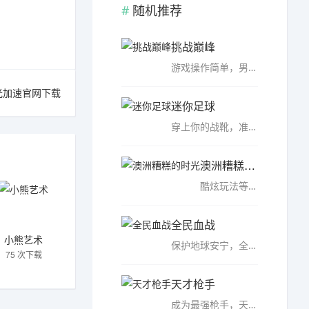
随机推荐
挑战巅峰
游戏操作简单，男女老少皆宜，挑战巅峰破解版是一款像素风格的爬楼冒险游戏，且容易上手的像素闯关游戏。该游戏已经破解，无限金币和无限钻石，在这里，你需要灵活的操控自己的人物角色转身，上台阶等，完成各种挑战...……
光加速官网下载
迷你足球
穿上你的战靴，准备好在这款全新的足球游戏中上场吧!，迷你足球无限金币版是一款十分优秀的体育竞技游戏。在这款新鲜而简单的足球游戏中，体验前所未有的足球。在《迷你足球》中，你将享受到休闲的游戏体验，同时仍然...……
澳洲糟糕的时光
酷炫玩法等你体验，澳洲糟糕的时光无限血量破解版是一款十分考验玩家操作的像素风类冒险闯关游戏，经过游戏制作者们的不断改良，sans的能力越来越强大，在这款游戏中有五个不同形态的sans等待玩家进行挑战。玩家在不...……
全民血战
小熊艺术
保护地球安宁，全民血战内购破解版是一款非常好玩的角色扮演类射击枪战手游，3D引擎打造的极致逼真画面效果，游戏中玩家可以根据自己的喜好选择武器，每次开始新回合或复活时都可以通过更换背包来换取合适的整套装备...……
75 次下载
天才枪手
成为最强枪手，天才枪手破解版是一款非常好玩的冒险类射击闯关手游，天才枪手游戏玩法紧张，充满街机感，玩家在天才枪手游戏中可以尝试各种战斗打法，还能认识各种枪。游戏中玩家扮演天才枪手的角色，与邪恶的僵尸决...……