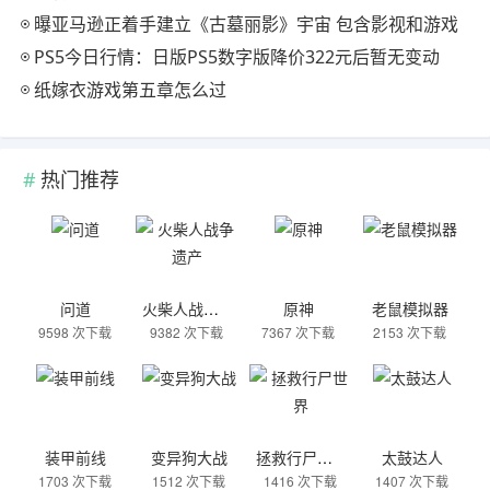
曝亚马逊正着手建立《古墓丽影》宇宙 包含影视和游戏
PS5今日行情：日版PS5数字版降价322元后暂无变动
纸嫁衣游戏第五章怎么过
热门推荐
问道
火柴人战争遗产
原神
老鼠模拟器
9598 次下载
9382 次下载
7367 次下载
2153 次下载
装甲前线
变异狗大战
拯救行尸世界
太鼓达人
1703 次下载
1512 次下载
1416 次下载
1407 次下载