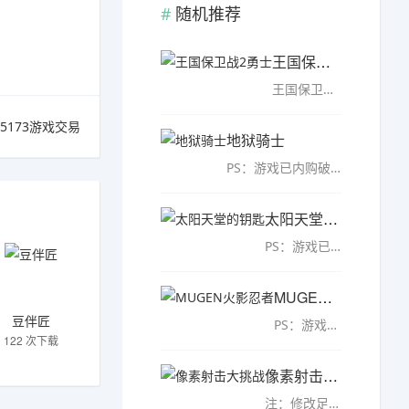
随机推荐
王国保卫战2勇士
王国保卫战2勇士中文破解版是一款非常火爆的卡通塔防游戏，游戏采用西方魔幻风格的游戏界面，卡通Q萌的角色设定，50多种独特敌人，史诗头目战!准备踏上一段史诗之旅，运筹各种防御塔和法术，保卫自己的王国抵御兽人、巨魔、邪恶巫师及其他卑鄙的恶魔!……
5173游戏交易
地狱骑士
PS：游戏已内购破解，无限金币玩家有着自己的独特装备，地狱骑士中文版是一款科幻题材的角色扮演游戏，在这里我们的主要玩法就是来进行疯狂的搞事，在这个充满无辜的城市之中来展开更多的挑战和冒险可以来进行更多选...……
太阳天堂的钥匙
PS：游戏已内购破解，修改为中文免费版游戏融合了rpg、动作射击等多种元素，太阳天堂的钥匙中文版是一款采用虚幻引擎打造的第一人称枪战射击游戏，你将扮演一名荒野战士，为了拯救人类而成为传奇，在种类有着各种不同...……
MUGEN火影忍者
豆伴匠
PS：游戏内已解锁了全部人物，可以随意使用。MUGEN火影忍者破解版是一款横版的动作格斗类游戏，这款游戏几乎包含了所有的火影忍者的人物角色，甚至还有其他动漫里的人物，多种角色加上各种炫酷技能构成了最华丽刺激的...……
122 次下载
像素射击大挑战
注：修改足够金币使用不减反增!像素射击大挑战破解版是一款像素风射击类游戏，游戏加入了经典模式、街机模式、飞碟模式等三种玩法模式供玩家自由体验，更多丰富的武器随意使用，强化升级挑战成就，福利多多，惊喜不断，在这里我们可以火力全开爽快连击。……