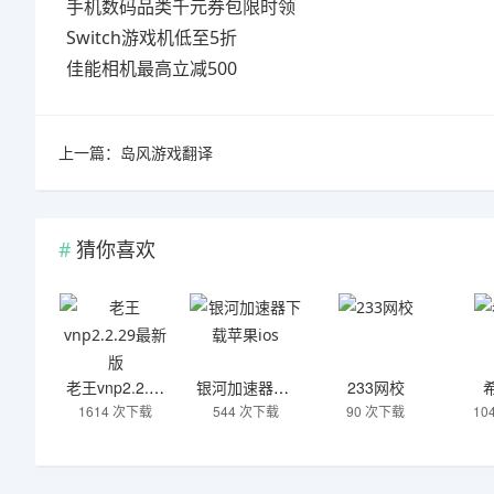
手机数码品类千元券包限时领
Switch游戏机低至5折
佳能相机最高立减500
上一篇：
岛风游戏翻译
猜你喜欢
老王vnp2.2.29最新版
银河加速器下载苹果ios
233网校
1614 次下载
544 次下载
90 次下载
10