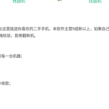
，在这里挑选你喜欢的二手手机，本软件主营9成新以上，如果自
格检验，拒绝翻新机。
查每一台机器；
；
；
秒收款；