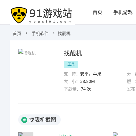
首页
手机游戏
首页
手机软件
找靓机
找靓机
工具
支 持：
安卓，苹果
分 
大 小：
38.80M
版 
下载量：
74 次
发布
找靓机截图
#