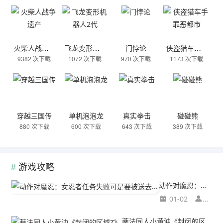
火柴人战争遗产
飞龙变形机器人2代
门悖论
侠盗猎车手罪恶都市
9382 次下载
1072 次下载
970 次下载
1173 次下载
穿越三国传
单机泡泡龙
真实拳击
碰碰熊
880 次下载
600 次下载
643 次下载
389 次下载
游戏攻略
动作对魔忍：女忍者任务失败可是要被送去...
01-02
动作
蒂法同人小黄油《封闭的区域Z》