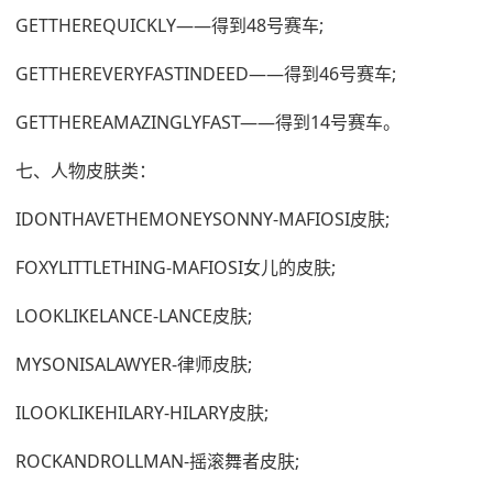
GETTHEREQUICKLY——得到48号赛车;
GETTHEREVERYFASTINDEED——得到46号赛车;
GETTHEREAMAZINGLYFAST——得到14号赛车。
七、人物皮肤类：
IDONTHAVETHEMONEYSONNY-MAFIOSI皮肤;
FOXYLITTLETHING-MAFIOSI女儿的皮肤;
LOOKLIKELANCE-LANCE皮肤;
MYSONISALAWYER-律师皮肤;
ILOOKLIKEHILARY-HILARY皮肤;
ROCKANDROLLMAN-摇滚舞者皮肤;