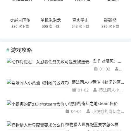
穿越三国传
单机泡泡龙
真实拳击
碰碰熊
880 次下载
600 次下载
643 次下载
389 次下载
游戏攻略
动作对魔忍：女忍者任务失败可是要被送去...
01-02
动作
蒂法同人小黄油《封闭的区域Z》
01-02
蒂法同人小黄油《封闭的区域Z》
小缇娜的奇幻之地steam售价
04-01
小缇娜的奇幻之地steam售价
怪物猎人世界配置要求怎么样