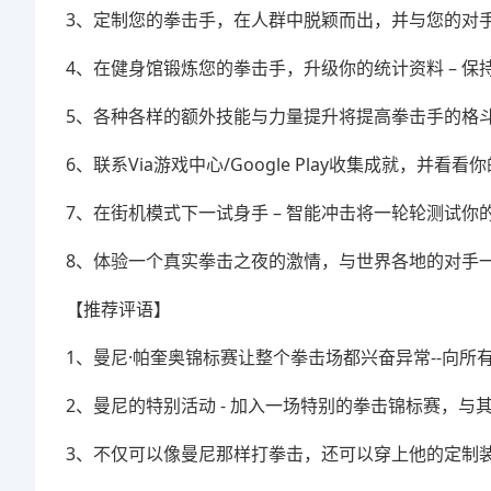
3、定制您的拳击手，在人群中脱颖而出，并与您的对手
4、在健身馆锻炼您的拳击手，升级你的统计资料 – 保
5、各种各样的额外技能与力量提升将提高拳击手的格斗
6、联系Via游戏中心/Google Play收集成就，并
7、在街机模式下一试身手 – 智能冲击将一轮轮测试
8、体验一个真实拳击之夜的激情，与世界各地的对手
【推荐评语】
1、曼尼·帕奎奥锦标赛让整个拳击场都兴奋异常--向
2、曼尼的特别活动 - 加入一场特别的拳击锦标赛，与
3、不仅可以像曼尼那样打拳击，还可以穿上他的定制