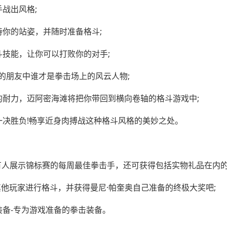
战出风格;
持你的站姿，并随时准备格斗;
技能，让你可以打败你的对手;
看看你的朋友中谁才是拳击场上的风云人物;
你的耐力，迈阿密海滩将把你带回到横向卷轴的格斗游戏中;
一决胜负!畅享近身肉搏战这种格斗风格的美妙之处。
所有人展示锦标赛的每周最佳拳击手，还可获得包括实物礼品在内的
其他玩家进行格斗，并获得曼尼·帕奎奥自己准备的终极大奖吧;
装备-专为游戏准备的拳击装备。