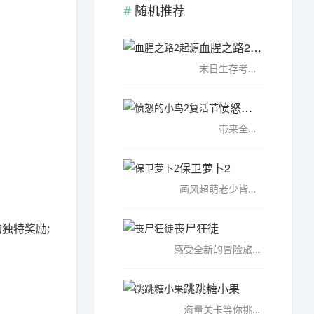
随机推荐
血腥之路2起源
末日生存考验很艰难，血腥之路2起源最新版是一款横版闯关类的2D冒险游戏，需要特别注意身边敌人，解决好危机才有胜利的可能，坚强信心支持你行动，全新的希望去追求，借助不同的装备就能成功，相关材料都能利用起来，...……
愤怒的小鸟2复活节
带来全新的游戏体验，愤怒的小鸟2复活节破解版是一款画面清新的弹射摧毁闯关的休闲手游，游戏开启了复活节主题关卡，并且新增了复活节主题时装和好友推荐系统，游戏充分发挥了3D引擎的优势，融入了动态场景，让游戏的...……
保卫萝卜2
画风超萌老少皆爱的热门塔防游戏，保卫萝卜2破解版继承了前作美轮美奂的游戏画面，痛快淋漓的战斗画面;萝卜2代在游戏模式上均做了各种创新，呈现双出口、怪物堡垒、随机炮塔、终极BOSS战等多种全新模式;新增多个滑稽...……
丧尸狂徒
独特奖励;
感受全新的冒险旅程，丧尸狂徒破解版是一款非常好玩的以僵尸为主题的冒险类丧尸射击游戏，在这款游戏中，玩家需要与源源不断的丧尸展开一场生死搏斗。在这里，你将时刻小心僵尸的追捕，将所有的僵尸都消灭。建立城池...……
跳跳糖小果
海量关卡等你挑战，跳跳糖小果无限钻石版破解版是一款非常好玩的休闲益智类闯关手游，游戏中玩家需要手指操纵可爱的糖小果角色在各种滚动的物体之间进行跳跃，并通过重力感应控制进行左右移动，虽然说起来很简单，但...……