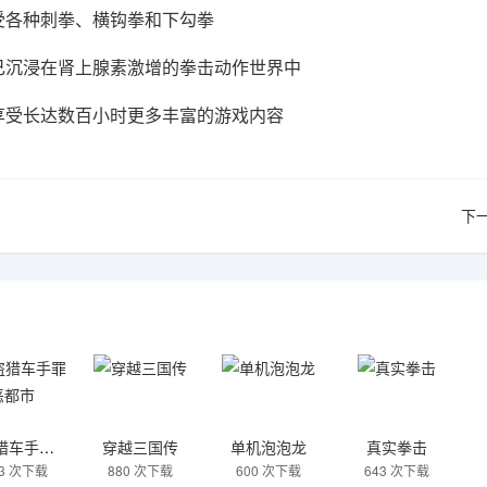
受各种刺拳、横钩拳和下勾拳
己沉浸在肾上腺素激增的拳击动作世界中
下尽情享受长达数百小时更多丰富的游戏内容
下
侠盗猎车手罪恶都市
穿越三国传
单机泡泡龙
真实拳击
73 次下载
880 次下载
600 次下载
643 次下载