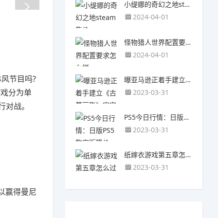
小缇娜的奇幻之地steam售价
2024-04-01
怪物猎人世界配置要求怎么样
2024-04-01
风节目吗?
曝亚马逊正着手建立《古墓丽影》宇宙 包含影视和游戏
游戏分为单
2023-03-31
行对战。
PS5今日行情：日版PS5数字版降价322元后暂无变动
2023-03-31
纸嫁衣游戏第五章怎么过
2023-03-31
斗以赢得曼尼