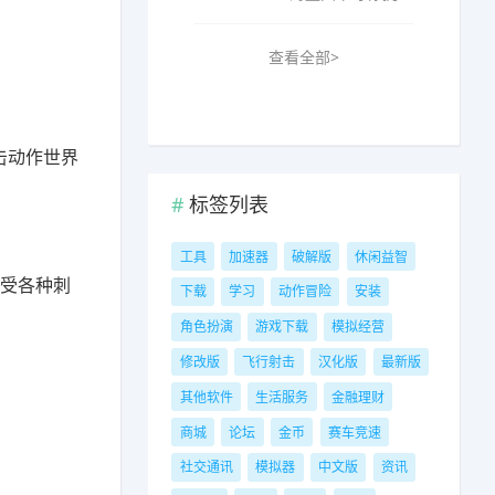
查看全部>
击动作世界
标签列表
工具
加速器
破解版
休闲益智
感受各种刺
下载
学习
动作冒险
安装
角色扮演
游戏下载
模拟经营
修改版
飞行射击
汉化版
最新版
其他软件
生活服务
金融理财
商城
论坛
金币
赛车竞速
社交通讯
模拟器
中文版
资讯