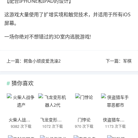
【配合IPHONE和IPAD的设计】
这游戏大量使用了扩增实境和触觉技术，并适用于所有iOS
屏幕。
一场你绝对不想错过的3D室内逃脱游戏!
上一篇：
鳄鱼小顽皮爱洗澡2
下一篇：
军棋
猜你喜欢
火柴人战争遗产
飞龙变形机器人2代
门悖论
侠盗猎车手罪恶都市
9382 次下载
1072 次下载
970 次下载
1173 次下载