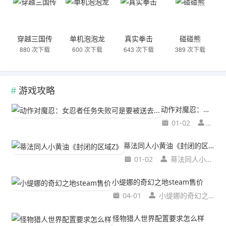
穿越三国传
单机泡泡龙
真实拳击
碰碰熊
880 次下载
600 次下载
643 次下载
389 次下载
游戏攻略
动作对魔忍：女忍者任务失败可是要被送去...
01-02
动作
蒂法同人小黄油《封闭的区域Z》
01-02
蒂法同人小黄油《封闭的区域Z》
小缇娜的奇幻之地steam售价
04-01
小缇娜的奇幻之地steam售价
怪物猎人世界配置要求怎么样