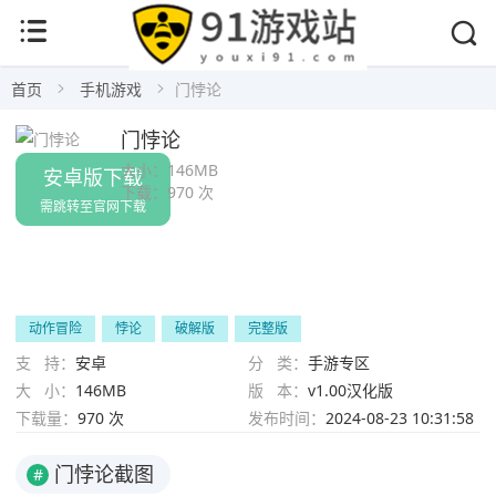
首页
手机游戏
门悖论
门悖论
大小：
146MB
安卓版下载
下载：
970 次
需跳转至官网下载
动作冒险
悖论
破解版
完整版
支 持：
安卓
分 类：
手游专区
大 小：
146MB
版 本：
v1.00汉化版
下载量：
970 次
发布时间：
2024-08-23 10:31:58
门悖论截图
#