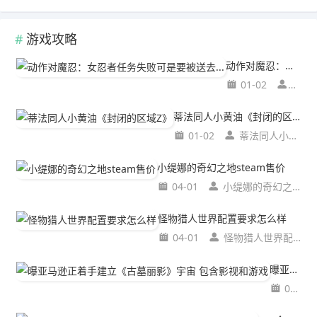
游戏攻略
动作对魔忍：女忍者任务失败可是要被送去...
01-02
动作
蒂法同人小黄油《封闭的区域Z》
01-02
蒂法同人小黄油《封闭的区域Z》
小缇娜的奇幻之地steam售价
04-01
小缇娜的奇幻之地steam售价
怪物猎人世界配置要求怎么样
04-01
怪物猎人世界配置要求怎么样
曝亚马逊正着手建立《古墓丽影》宇宙 包含影视和游戏
03-31