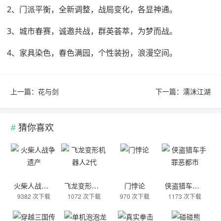
2、门派平衡，全新调整，战局变化，各显神通。
3、城市春赛，诚邀共战，群英荟萃，为梦而战。
4、家具染色，春色满园，个性装扮，浪漫空间。
上一篇：
花与剑
下一篇：
濡沫江湖
猜你喜欢
火柴人战争遗产
飞龙变形机器人2代
门悖论
侠盗猎车手罪恶都市
9382 次下载
1072 次下载
970 次下载
1173 次下载