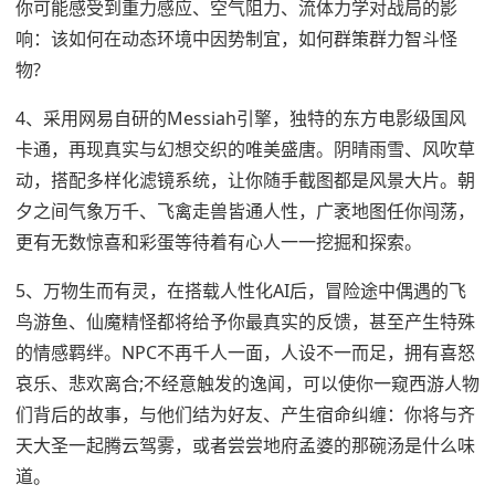
你可能感受到重力感应、空气阻力、流体力学对战局的影
响：该如何在动态环境中因势制宜，如何群策群力智斗怪
物?
4、采用网易自研的Messiah引擎，独特的东方电影级国风
卡通，再现真实与幻想交织的唯美盛唐。阴晴雨雪、风吹草
动，搭配多样化滤镜系统，让你随手截图都是风景大片。朝
夕之间气象万千、飞禽走兽皆通人性，广袤地图任你闯荡，
更有无数惊喜和彩蛋等待着有心人一一挖掘和探索。
5、万物生而有灵，在搭载人性化AI后，冒险途中偶遇的飞
鸟游鱼、仙魔精怪都将给予你最真实的反馈，甚至产生特殊
的情感羁绊。NPC不再千人一面，人设不一而足，拥有喜怒
哀乐、悲欢离合;不经意触发的逸闻，可以使你一窥西游人物
们背后的故事，与他们结为好友、产生宿命纠缠：你将与齐
天大圣一起腾云驾雾，或者尝尝地府孟婆的那碗汤是什么味
道。