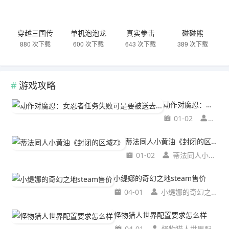
穿越三国传
单机泡泡龙
真实拳击
碰碰熊
880 次下载
600 次下载
643 次下载
389 次下载
游戏攻略
动作对魔忍：女忍者任务失败可是要被送去...
01-02
动作
蒂法同人小黄油《封闭的区域Z》
01-02
蒂法同人小黄油《封闭的区域Z》
小缇娜的奇幻之地steam售价
04-01
小缇娜的奇幻之地steam售价
怪物猎人世界配置要求怎么样
04-01
怪物猎人世界配置要求怎么样