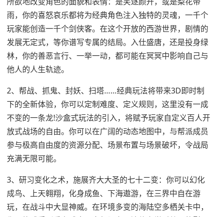
所欲地改变角色的面貌和表情：是笑逐颜开，或是梨花带
雨，你的喜怒哀乐都将为经典角色注入独特的灵魂，一千个
玩家能创造一千个剑侠客。在这个开放的西游世界，剧情的
发展无定式，等你谱写专属的结局。入仕盛唐，还是投身绿
林，你的善恶言行、一举一动，都可能在冥冥中影响自己与
他人的人生轨迹。
2、帮战、抓鬼、封妖、扫塔……经典玩法将带来3D即时制
下的全新体验，你可以定制难度、定义规则，这里没有一成
不变的一条龙!沙盒式玩法的引入，将赋予玩家自定义百人开
放式战场的自由。你可以在广阔的动态地图中，与帮派成员
参与极高自由度的资源分配、场景布置与场景破坏，令战局
充满无限可能。
3、研习变化之术，施展齐大大圣的七十二变：你可以幻化
成鸟、上天翱翔，化身成鱼、下海遨游，在三界中自在游
玩，在战斗中大显神威。在环境多变的海陆空多栖关卡中，